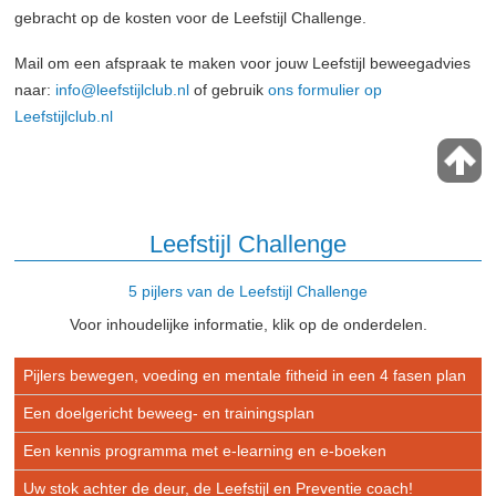
gebracht op de kosten voor de Leefstijl Challenge.
Mail om een afspraak te maken voor jouw Leefstijl beweegadvies
naar:
info@leefstijlclub.nl
of gebruik
ons formulier op
Leefstijlclub.nl
Leefstijl Challenge
5 pijlers van de Leefstijl Challenge
Voor inhoudelijke informatie, klik op de onderdelen.
Pijlers bewegen, voeding en mentale fitheid in een 4 fasen plan
Een doelgericht beweeg- en trainingsplan
Een kennis programma met e-learning en e-boeken
Uw stok achter de deur, de Leefstijl en Preventie coach!