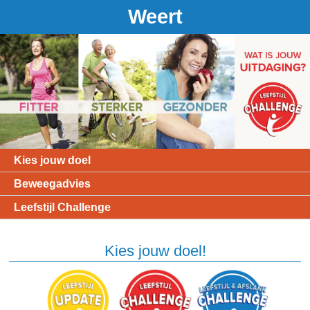
Weert
Kies jouw doel
Beweegadvies
Leefstijl Challenge
Kies jouw doel!